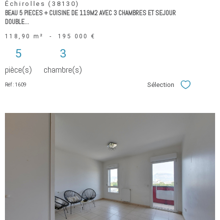
Échirolles (38130)
BEAU 5 PIECES + CUISINE DE 119M2 AVEC 3 CHAMBRES ET SEJOUR
DOUBLE...
118,90 m²
-
195 000 €
5
3
pièce(s)
chambre(s)
Sélection
Réf : 1609
Sélectionner
voir le
bien