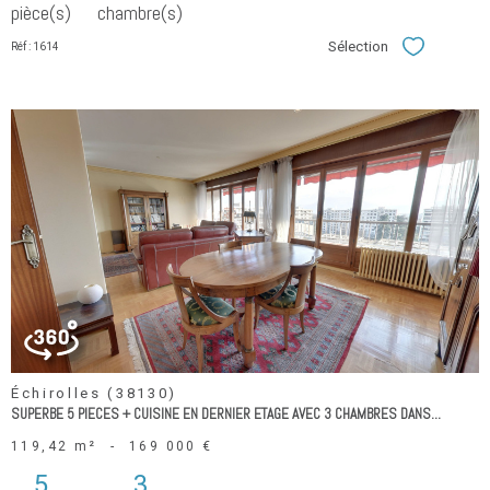
pièce(s)
chambre(s)
Sélection
Réf : 1614
Sélectionner
voir le
bien
Échirolles (38130)
SUPERBE 5 PIECES + CUISINE EN DERNIER ETAGE AVEC 3 CHAMBRES DANS...
119,42 m²
-
169 000 €
5
3