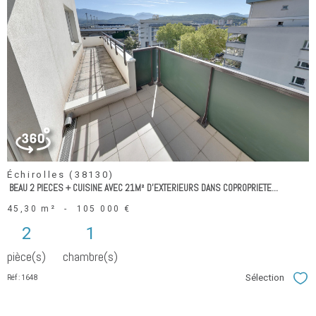
voir le
bien
Échirolles (38130)
BEAU 2 PIECES + CUISINE AVEC 21M² D'EXTERIEURS DANS COPROPRIETE...
45,30 m²
-
105 000 €
2
1
pièce(s)
chambre(s)
Sélection
Réf : 1648
Sél