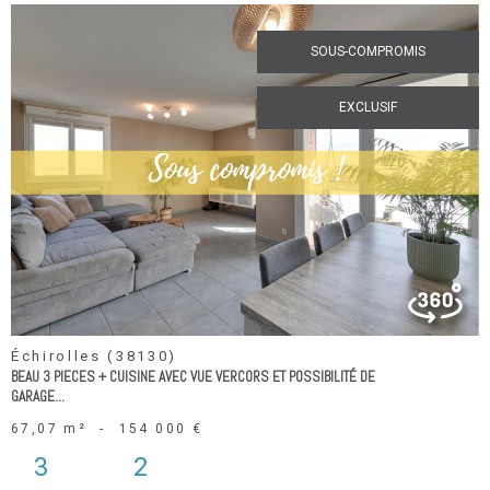
SOUS-COMPROMIS
EXCLUSIF
voir le
bien
Échirolles (38130)
BEAU 3 PIECES + CUISINE AVEC VUE VERCORS ET POSSIBILITÉ DE
GARAGE...
67,07 m²
-
154 000 €
3
2