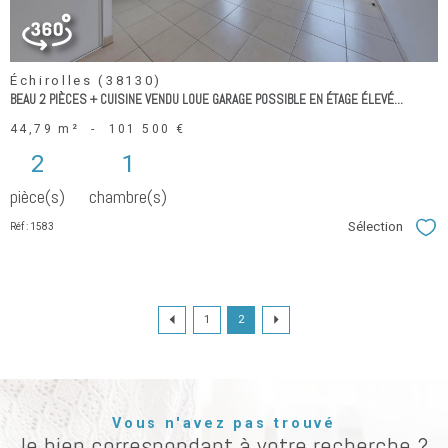
Échirolles (38130)
BEAU 2 PIÈCES + CUISINE VENDU LOUE GARAGE POSSIBLE EN ÉTAGE ÉLEVÉ...
44,79 m²
-
101 500 €
2
1
pièce(s)
chambre(s)
Sélection
Réf : 1583
Sél
1
2
Vous n'avez pas trouvé
le bien correspondant à votre recherche ?