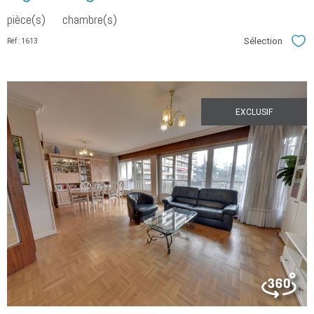
pièce(s)
chambre(s)
Sélection
Réf : 1613
Sél
EXCLUSIF
voir le
bien