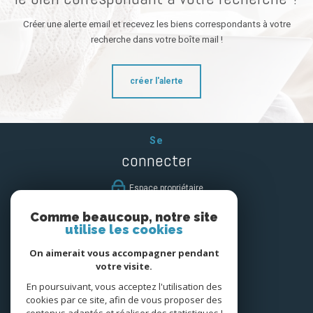
Créer une alerte email et recevez les biens correspondants à votre
recherche dans votre boîte mail !
créer l'alerte
Se
connecter
espace propriétaire
Comme beaucoup, notre site
Nous
utilise les cookies
suivre
On aimerait vous accompagner pendant
votre visite.
En poursuivant, vous acceptez l'utilisation des
cookies par ce site, afin de vous proposer des
Nous