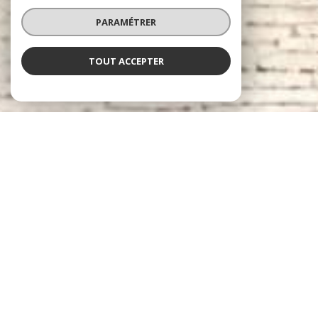
PARAMÉTRER
TOUT ACCEPTER
Immobilier du Bonheur
Agence immobilière à Echirolles
Une équipe expérimentée
au service de votre projet
immobilier
Née en 2008 de l'association croisée de nos