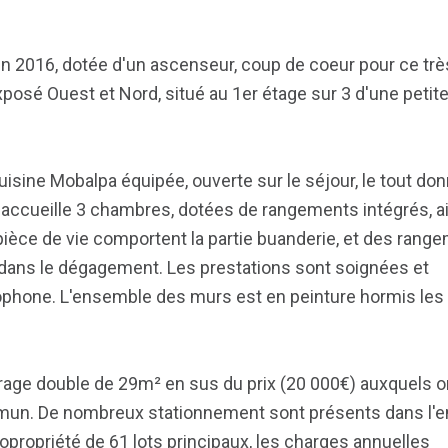
e en 2016, dotée d'un ascenseur, coup de coeur pour ce trè
posé Ouest et Nord, situé au 1er étage sur 3 d'une petit
uisine Mobalpa équipée, ouverte sur le séjour, le tout do
é accueille 3 chambres, dotées de rangements intégrés, a
 pièce de vie comportent la partie buanderie, et des rang
ue dans le dégagement. Les prestations sont soignées et
iophone. L'ensemble des murs est en peinture hormis les
rage double de 29m² en sus du prix (20 000€) auxquels o
mmun. De nombreux stationnement sont présents dans l'e
ropriété de 61 lots principaux, les charges annuelles