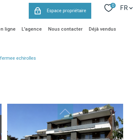
Langue
0
FR
Espace propriétaire
en ligne
l'agence
nous contacter
déjà vendus
 fermee echirolles