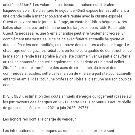
arboré de 616m2. Les volumes sont beaux, la maison est littéralement
baignée de soleil. De plain pied le séjour de 40m2 exposé Est est attenant à
une grande salle à manger pouvant être réunie avec la cuisine exposée
Ouest et ouvrant sur le jardin. A l'étage, un vaste hall bibliothéque et 4 très
belles chambres ouvrant chacune sur les larges balcons, côté Est et côté
Ouest. Si nécessaire, une 5 ème chambre peut être facilement recrée. En
complément une vaste salle de bains avec fenêtre accueille baignoire et
douche. Pour les commodités, on retrouve des toilettes à chaque étage. Le
chauffage est au gaz, les radiateurs en fonte et la qualité de construction de
la maison la rende très agrable à vivre, été comme hiver. La partie chaufferie
au rez de chaussée accueille également la buanderie et un grand cellier.
Située à proximité immédiate des axes de circulation, du bus et des
commerces et écoles, cette belle maison de ville sera parfaite pour accueillir
enfants et amis, idéal pour une profession libérale, c'est une maison coup de
coeur !
DPE F, GES F, estimation des coûts annuels d’énergie du logement (basée sur
les prix moyens des énergies en 2021) : entre
3710€ et 5080€. Facture réelle
de gaz pour la période juin 2021 à juin 2022 : 2976€.
Les honoraires sont à la charge du vendeur.
Les informations sur les risques auxquels ce bien est exposé sont