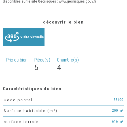
disponibles sur le site Géorisques : www.georisques.gouv.fr
découvrir le bien
visite virtuelle
Prix du bien
Pièce(s)
Chambre(s)
5
4
Caractéristiques du bien
38100
Code postal
Caractéristiques
Valeurs
200 m²
Surface habitable (m²)
616 m²
surface terrain