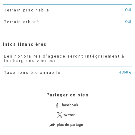
OUI
Terrain piscinable
OUI
Terrain arboré
Infos financières
Les honoraires d'agence seront intégralement à
Caractéristiques
Valeurs
la charge du vendeur
4 360 €
Taxe foncière annuelle
Partager ce bien
facebook
twitter
plus de partage