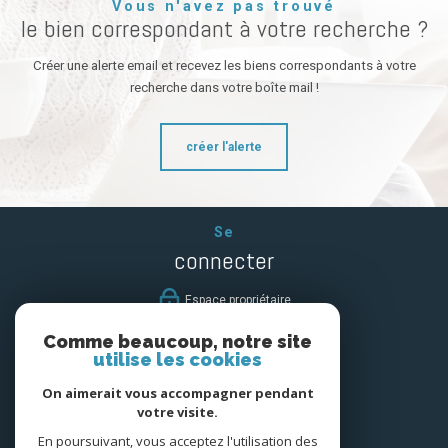
Vous n'avez pas trouvé
le bien correspondant à votre recherche ?
Créer une alerte email et recevez les biens correspondants à votre
recherche dans votre boîte mail !
créer l'alerte
Se
connecter
espace propriétaire
Comme beaucoup, notre site
Nous
utilise les cookies
suivre
On aimerait vous accompagner pendant
votre visite.
En poursuivant, vous acceptez l'utilisation des