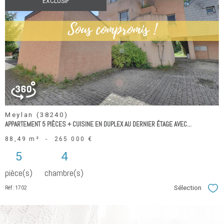
EXCLUSIF
voir le
bien
Meylan (38240)
APPARTEMENT 5 PIÈCES + CUISINE EN DUPLEX AU DERNIER ÉTAGE AVEC...
88,49 m²
-
265 000 €
5
4
pièce(s)
chambre(s)
Sélection
Réf : 1702
Sél