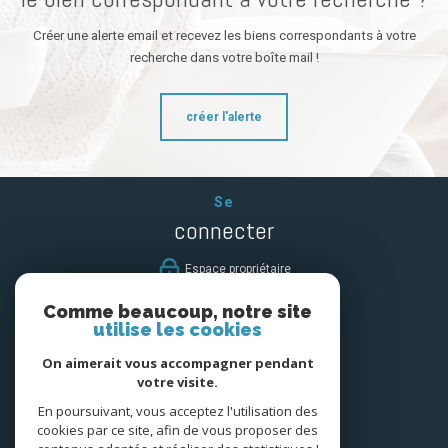
Créer une alerte email et recevez les biens correspondants à votre
recherche dans votre boîte mail !
créer l'alerte
Se
connecter
espace propriétaire
Comme beaucoup, notre site
Nous
utilise les cookies
suivre
On aimerait vous accompagner pendant
votre visite.
En poursuivant, vous acceptez l'utilisation des
cookies par ce site, afin de vous proposer des
Nous