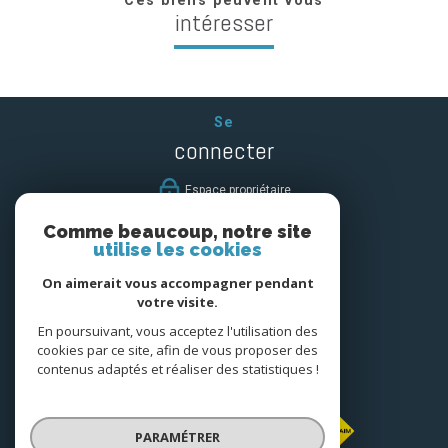
Ces biens peuvent vous
intéresser
Se
connecter
espace propriétaire
Comme beaucoup, notre site
Nous
utilise les cookies
suivre
On aimerait vous accompagner pendant
votre visite.
En poursuivant, vous acceptez l'utilisation des
cookies par ce site, afin de vous proposer des
Nous
contenus adaptés et réaliser des statistiques !
adhérons
PARAMÉTRER