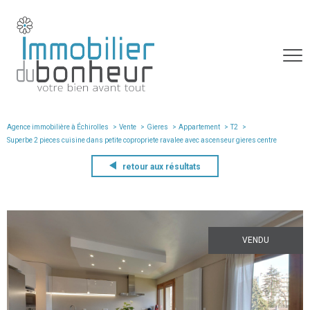
Agence immobilière à Échirolles
Vente
Gieres
Appartement
T2
superbe 2 pieces cuisine dans petite copropriete ravalee avec ascenseur gieres centre
retour aux résultats
VENDU