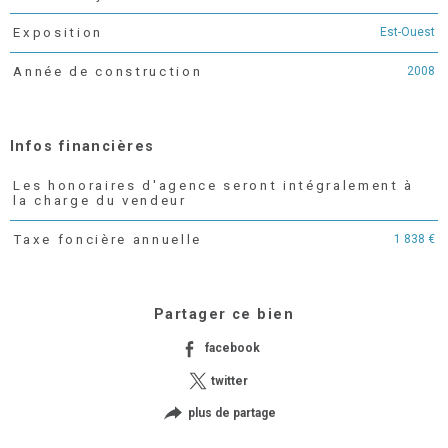
Est-Ouest
Exposition
2008
Année de construction
Infos financières
Les honoraires d'agence seront intégralement à
Caractéristiques
Valeurs
la charge du vendeur
1 838 €
Taxe foncière annuelle
Partager ce bien
facebook
twitter
plus de partage