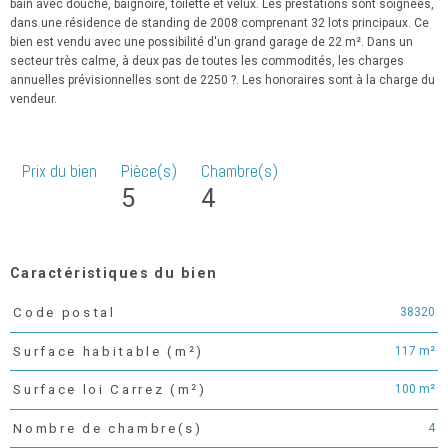
bain avec douche, baignoire, toilette et velux. Les prestations sont soignées,
dans une résidence de standing de 2008 comprenant 32 lots principaux. Ce
bien est vendu avec une possibilité d'un grand garage de 22 m². Dans un
secteur très calme, à deux pas de toutes les commodités, les charges
annuelles prévisionnelles sont de 2250 ?. Les honoraires sont à la charge du
vendeur.
Prix du bien
Pièce(s)
Chambre(s)
5
4
Caractéristiques du bien
38320
Code postal
Caractéristiques
Valeurs
117 m²
Surface habitable (m²)
100 m²
Surface loi Carrez (m²)
4
Nombre de chambre(s)