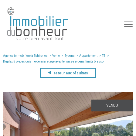
Agence immobilière à Échirolles
Vente
Eybens
Appartement
T5
duplex 5 pieces cuisine dernier etage avec terrasse eybens limite bresson
retour aux résultats
VENDU