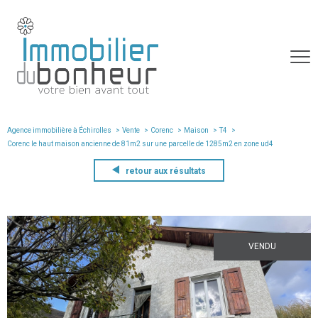
Agence immobilière à Échirolles
Vente
Corenc
Maison
T4
corenc le haut maison ancienne de 81m2 sur une parcelle de 1285m2 en zone ud4
retour aux résultats
VENDU