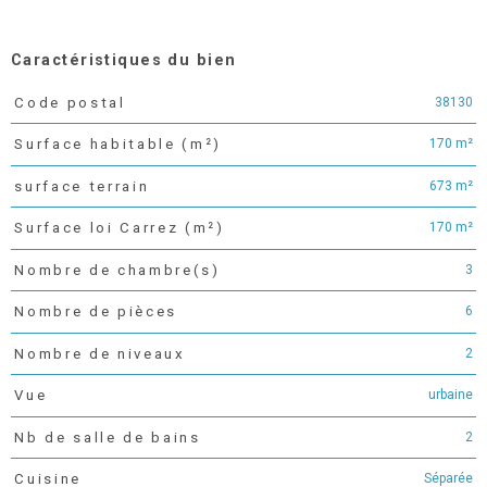
Caractéristiques du bien
38130
Code postal
Caractéristiques
Valeurs
170 m²
Surface habitable (m²)
673 m²
surface terrain
170 m²
Surface loi Carrez (m²)
3
Nombre de chambre(s)
6
Nombre de pièces
2
Nombre de niveaux
urbaine
Vue
2
Nb de salle de bains
Séparée
Cuisine