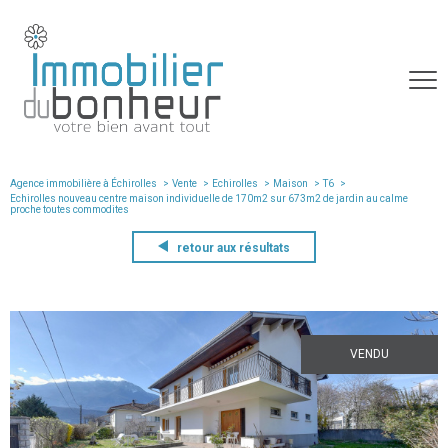
Agence immobilière à Échirolles
Vente
Echirolles
Maison
T6
echirolles nouveau centre maison individuelle de 170m2 sur 673m2 de jardin au calme
proche toutes commodites
retour aux résultats
VENDU