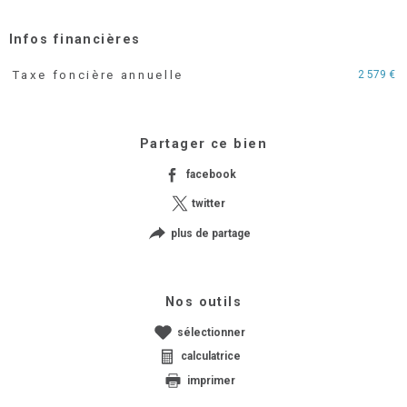
Infos financières
2 579 €
Taxe foncière annuelle
Caractéristiques
Valeurs
Partager ce bien
facebook
twitter
plus de partage
Nos outils
sélectionner
calculatrice
imprimer