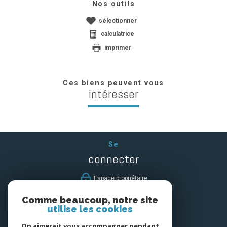
Nos outils
sélectionner
calculatrice
imprimer
Ces biens peuvent vous
intéresser
Se
connecter
espace propriétaire
Comme beaucoup, notre site
Nous
utilise les cookies
suivre
On aimerait vous accompagner pendant