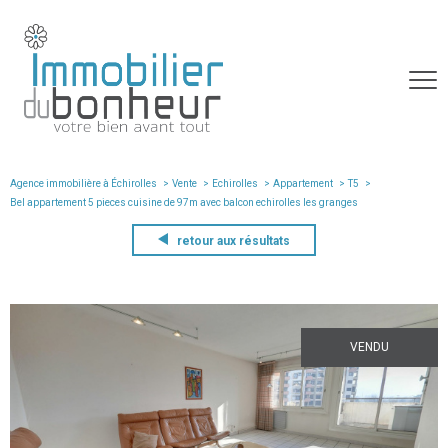
Agence immobilière à Échirolles
Vente
Echirolles
Appartement
T5
bel appartement 5 pieces cuisine de 97m avec balcon echirolles les granges
retour aux résultats
VENDU