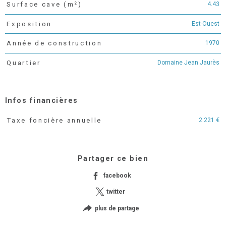
4.43
Surface cave (m²)
Est-Ouest
Exposition
1970
Année de construction
Domaine Jean Jaurès
Quartier
Infos financières
2 221 €
Taxe foncière annuelle
Caractéristiques
Valeurs
Partager ce bien
facebook
twitter
plus de partage