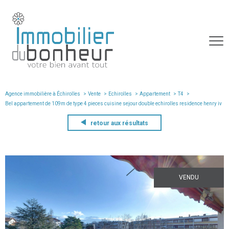
Agence immobilière à Échirolles
Vente
Echirolles
Appartement
T4
bel appartement de 109m de type 4 pieces cuisine sejour double echirolles residence henry iv
retour aux résultats
VENDU