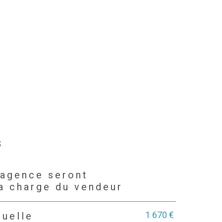
s
'agence seront
la charge du vendeur
1 670 €
nuelle