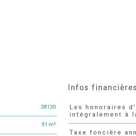
Infos financière
38130
Les honoraires d
Caractéristiques
Valeurs
intégralement à 
91 m²
Taxe foncière an