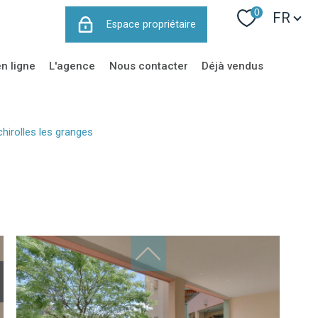
Langue
0
FR
Espace propriétaire
en ligne
l'agence
nous contacter
déjà vendus
chirolles les granges