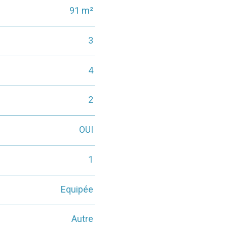
91 m²
3
4
2
OUI
1
Equipée
Autre