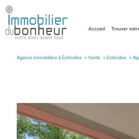
accueil
trouver vot
Immobilier Pr
Agence immobilière à Échirolles
Vente
Echirolles
Ap