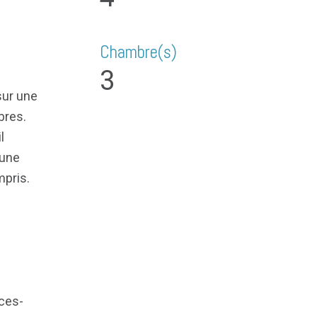
Chambre(s)
3
sur une
bres.
l
 une
mpris.
eces-