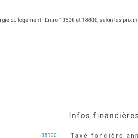
gie du logement : Entre 1350€ et 1880€, selon les prix in
Infos financière
38130
Taxe foncière an
Caractéristiques
Valeurs