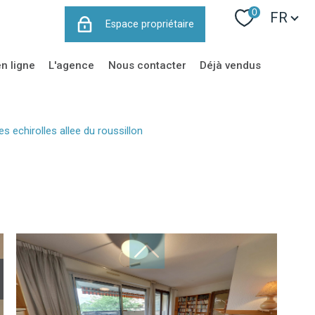
Langue
0
FR
Espace propriétaire
en ligne
l'agence
nous contacter
déjà vendus
s echirolles allee du roussillon