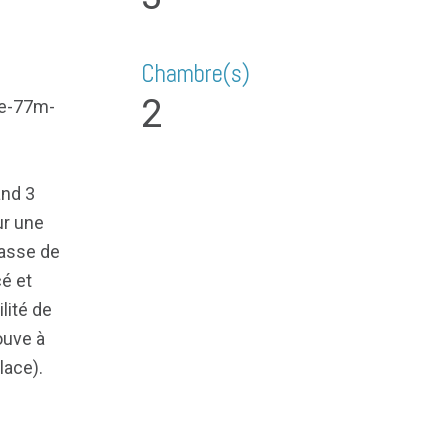
Chambre(s)
2
de-77m-
and 3
ur une
rasse de
é et
lité de
ouve à
lace).