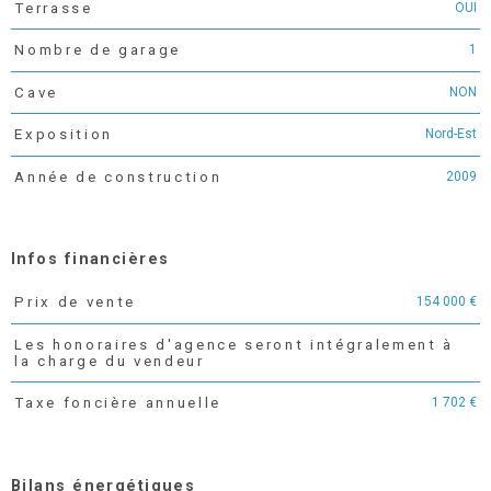
OUI
Terrasse
1
Nombre de garage
NON
Cave
Nord-Est
Exposition
2009
Année de construction
Infos financières
154 000 €
Prix de vente
Caractéristiques
Valeurs
Les honoraires d'agence seront intégralement à
la charge du vendeur
1 702 €
Taxe foncière annuelle
Bilans énergétiques