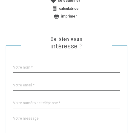
sélectionner
calculatrice
imprimer
Ce bien vous
intéresse ?
Nom
Fieldset
*
par
défaut
email
*
Téléphone
*
Message
Fieldset
*
par
défaut