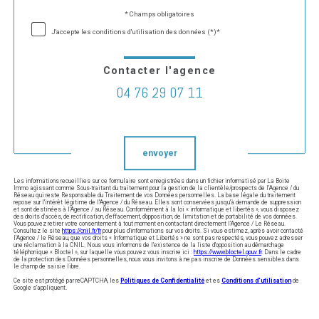
Validation
* Champs obligatoires
j'accepte les conditions d'utilisation des données (*)*
Contacter l'agence
04 76 29 07 11
Validation
envoyer
Les informations recueillies sur ce formulaire sont enregistrées dans un fichier informatisé par La Boite
Immo agissant comme Sous-traitant du traitement pour la gestion de la clientèle/prospects de l'Agence / du
Réseau qui reste Responsable du Traitement de vos Données personnelles. La base légale du traitement
repose sur l'intérêt légitime de l'Agence / du Réseau. Elles sont conservées jusqu'à demande de suppression
et sont destinées à l'Agence / au Réseau. Conformément à la loi « informatique et libertés », vous disposez
des droits d’accès, de rectification, d’effacement, d’opposition, de limitation et de portabilité de vos données.
Vous pouvez retirer votre consentement à tout moment en contactant directement l’Agence / Le Réseau.
Consultez le site
https://cnil.fr/fr
pour plus d’informations sur vos droits. Si vous estimez, après avoir contacté
l'Agence / le Réseau, que vos droits « Informatique et Libertés » ne sont pas respectés, vous pouvez adresser
une réclamation à la CNIL. Nous vous informons de l’existence de la liste d'opposition au démarchage
téléphonique « Bloctel », sur laquelle vous pouvez vous inscrire ici :
https://www.bloctel.gouv.fr
. Dans le cadre
de la protection des Données personnelles, nous vous invitons à ne pas inscrire de Données sensibles dans
le champ de saisie libre.
Ce site est protégé par reCAPTCHA, les
Politiques de Confidentialité
et es
Conditions d'utilisation
de
Google s'appliquent.