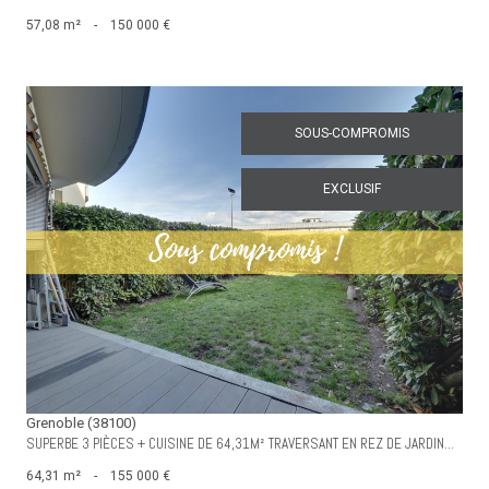
57,08 m²
-
150 000 €
SOUS-COMPROMIS
EXCLUSIF
voir le bien
Grenoble (38100)
SUPERBE 3 PIÈCES + CUISINE DE 64,31M² TRAVERSANT EN REZ DE JARDIN...
64,31 m²
-
155 000 €