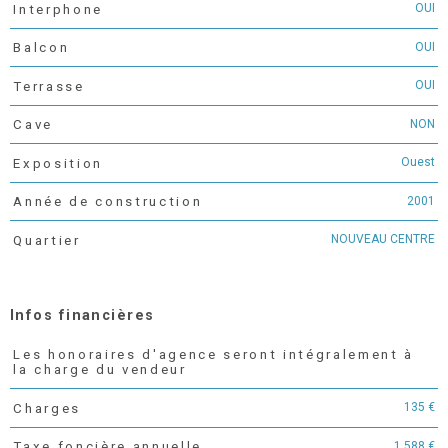
OUI
Interphone
OUI
Balcon
OUI
Terrasse
NON
Cave
Ouest
Exposition
2001
Année de construction
NOUVEAU CENTRE
Quartier
Infos financières
Les honoraires d'agence seront intégralement à
Caractéristiques
Valeurs
la charge du vendeur
135 €
Charges
1 588 €
Taxe foncière annuelle