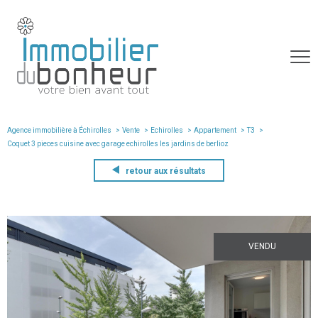
Agence immobilière à Échirolles
Vente
Echirolles
Appartement
T3
coquet 3 pieces cuisine avec garage echirolles les jardins de berlioz
retour aux résultats
VENDU