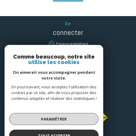
Se
connecter
espace propriétaire
Comme beaucoup, notre site
Nous
utilise les cookies
suivre
On aimerait vous accompagner pendant
votre visite.
En poursuivant, vous acceptez l'utilisation des
cookies par ce site, afin de vous proposer des
Nous
contenus adaptés et réaliser des statistiques !
adhérons
PARAMÉTRER
TOUT ACCEPTER