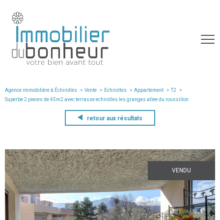
Agence immobilière à Échirolles
Vente
Echirolles
Appartement
T2
superbe 2 pieces de 45m2 avec terrasse echirolles les granges allee du roussillon
retour aux résultats
VENDU