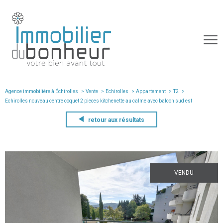
Agence immobilière à Échirolles
Vente
Echirolles
Appartement
T2
echirolles nouveau centre coquet 2 pieces kitchenette au calme avec balcon sud est
retour aux résultats
VENDU