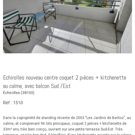
Echirolles nouveau centre coquet 2 pièces + kitchenette
au calme, avec balcon Sud /Est
Échirolles (38130)
Réf : 1510
Dans la copropriété de standing récente de 2003 "Les Jardins de Berlioz", au
calme, et comprenant 96 lots principaux, coquet 2 pièces + kitchenette de
33m² env, très bien conçu, ouvrant sur une petite terrasse Sud-Est. Très
lumineux, en très bon état, Il bénéficie d'une kitchenette ouverte sur le séjour,